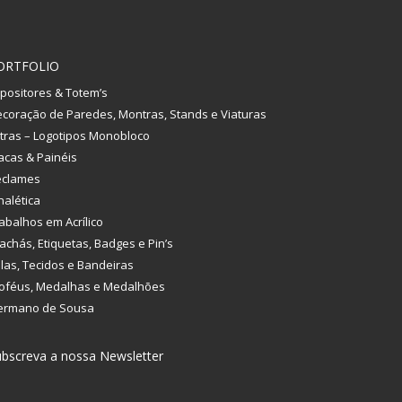
ORTFOLIO
positores & Totem’s
coração de Paredes, Montras, Stands e Viaturas
tras – Logotipos Monobloco
acas & Painéis
eclames
nalética
abalhos em Acrílico
achás, Etiquetas, Badges e Pin’s
las, Tecidos e Bandeiras
oféus, Medalhas e Medalhões
ermano de Sousa
bscreva a nossa Newsletter