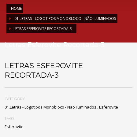
HOME
01.LETRAS - LOGOTIPOS MONOBLOCO - NÃO ILUMINADOS
LETRAS ESFEROVITE RECORTADA-3
Letras Esferovite Recortada-3
LETRAS ESFEROVITE
RECORTADA-3
CATEGORY
01.Letras - Logotipos Monobloco - Não Iluminados
,
Esferovite
TAGS
Esferovite