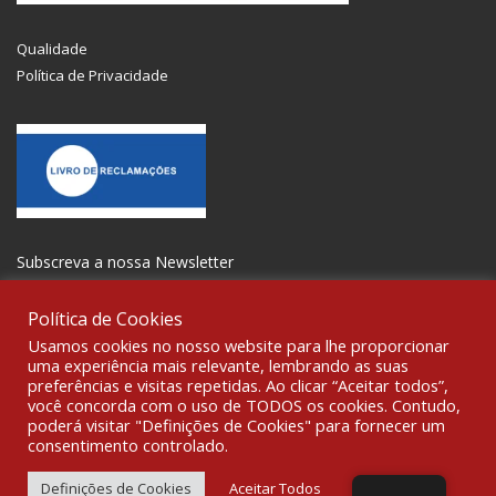
Qualidade
Política de Privacidade
Subscreva a nossa Newsletter
Política de Cookies
Usamos cookies no nosso website para lhe proporcionar
uma experiência mais relevante, lembrando as suas
preferências e visitas repetidas. Ao clicar “Aceitar todos”,
SOCIALIZE
você concorda com o uso de TODOS os cookies. Contudo,
poderá visitar "Definições de Cookies" para fornecer um
consentimento controlado.
© 2021 All rights reserved Gravoplot-Gravação,Impressão e
Sinalética Lda. WebDesign:
Fibra Design
.
Definições de Cookies
Aceitar Todos