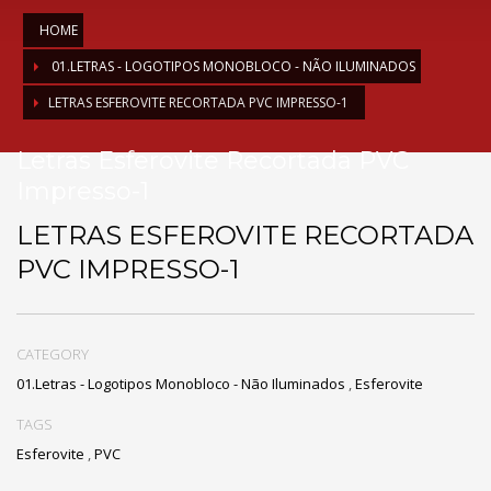
HOME
01.LETRAS - LOGOTIPOS MONOBLOCO - NÃO ILUMINADOS
LETRAS ESFEROVITE RECORTADA PVC IMPRESSO-1
Letras Esferovite Recortada PVC
Impresso-1
LETRAS ESFEROVITE RECORTADA
PVC IMPRESSO-1
CATEGORY
01.Letras - Logotipos Monobloco - Não Iluminados
,
Esferovite
TAGS
Esferovite
,
PVC