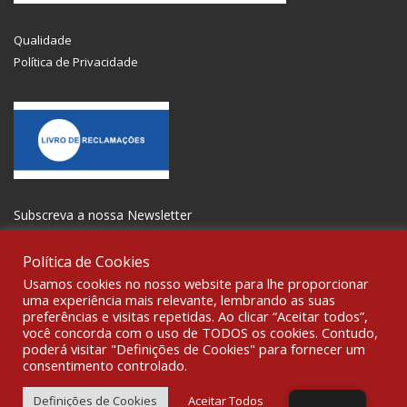
Qualidade
Política de Privacidade
Subscreva a nossa Newsletter
Política de Cookies
Usamos cookies no nosso website para lhe proporcionar
uma experiência mais relevante, lembrando as suas
preferências e visitas repetidas. Ao clicar “Aceitar todos”,
SOCIALIZE
você concorda com o uso de TODOS os cookies. Contudo,
poderá visitar "Definições de Cookies" para fornecer um
consentimento controlado.
© 2021 All rights reserved Gravoplot-Gravação,Impressão e
Sinalética Lda. WebDesign:
Fibra Design
.
Definições de Cookies
Aceitar Todos