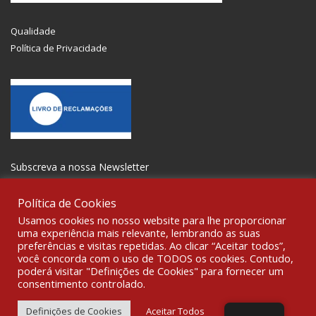
Qualidade
Política de Privacidade
Subscreva a nossa Newsletter
Política de Cookies
Usamos cookies no nosso website para lhe proporcionar
uma experiência mais relevante, lembrando as suas
preferências e visitas repetidas. Ao clicar “Aceitar todos”,
SOCIALIZE
você concorda com o uso de TODOS os cookies. Contudo,
poderá visitar "Definições de Cookies" para fornecer um
consentimento controlado.
© 2021 All rights reserved Gravoplot-Gravação,Impressão e
Sinalética Lda. WebDesign:
Fibra Design
.
Definições de Cookies
Aceitar Todos