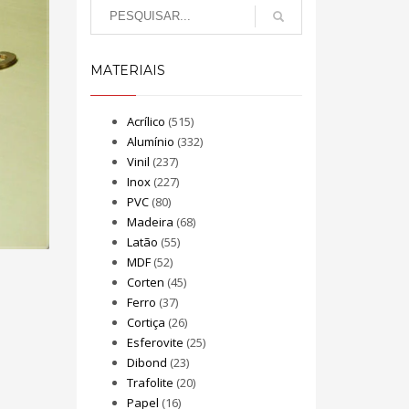
MATERIAIS
Acrílico
(515)
Alumínio
(332)
Vinil
(237)
Inox
(227)
PVC
(80)
Madeira
(68)
Latão
(55)
MDF
(52)
Corten
(45)
Ferro
(37)
Cortiça
(26)
Esferovite
(25)
Dibond
(23)
Trafolite
(20)
Papel
(16)