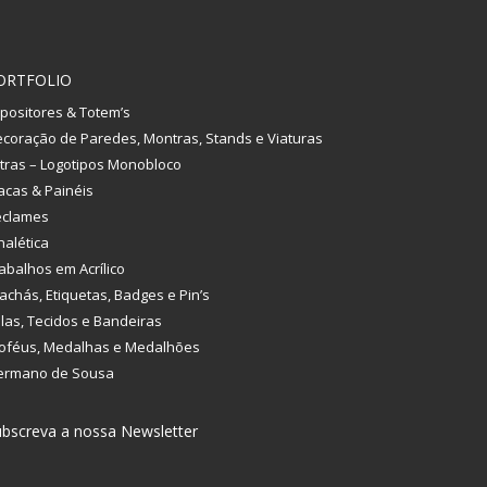
ORTFOLIO
positores & Totem’s
coração de Paredes, Montras, Stands e Viaturas
tras – Logotipos Monobloco
acas & Painéis
eclames
nalética
abalhos em Acrílico
achás, Etiquetas, Badges e Pin’s
las, Tecidos e Bandeiras
oféus, Medalhas e Medalhões
ermano de Sousa
bscreva a nossa Newsletter