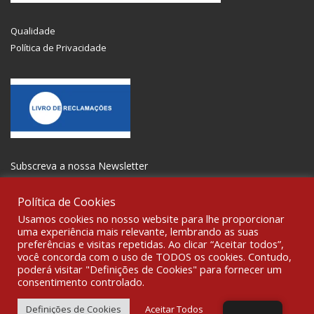
Qualidade
Política de Privacidade
Subscreva a nossa Newsletter
Política de Cookies
Usamos cookies no nosso website para lhe proporcionar
uma experiência mais relevante, lembrando as suas
preferências e visitas repetidas. Ao clicar “Aceitar todos”,
SOCIALIZE
você concorda com o uso de TODOS os cookies. Contudo,
poderá visitar "Definições de Cookies" para fornecer um
consentimento controlado.
© 2021 All rights reserved Gravoplot-Gravação,Impressão e
Sinalética Lda. WebDesign:
Fibra Design
.
Definições de Cookies
Aceitar Todos