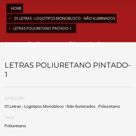
HOME
01.LETRAS - LOGOTIPOS MONOBLOCO - NÃO ILUMINADOS
LETRAS POLIURETANO PINTADO-1
Letras Poliuretano Pintado-1
LETRAS POLIURETANO PINTADO-
1
CATEGORY
01.Letras - Logotipos Monobloco - Não Iluminados
,
Poliuretano
TAGS
Poliuretano