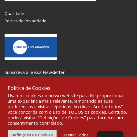
Qualidade
Política de Privacidade
Subscreva a nossa Newsletter
Política de Cookies
Usamos cookies no nosso website para lhe proporcionar
uma experiência mais relevante, lembrando as suas
preferências e visitas repetidas. Ao clicar “Aceitar todos”,
SOCIALIZE
você concorda com o uso de TODOS os cookies. Contudo,
poderá visitar "Definições de Cookies" para fornecer um
consentimento controlado.
© 2021 All rights reserved Gravoplot-Gravação,Impressão e
Sinalética Lda. WebDesign:
Fibra Design
.
Definições de Cookies
Aceitar Todos