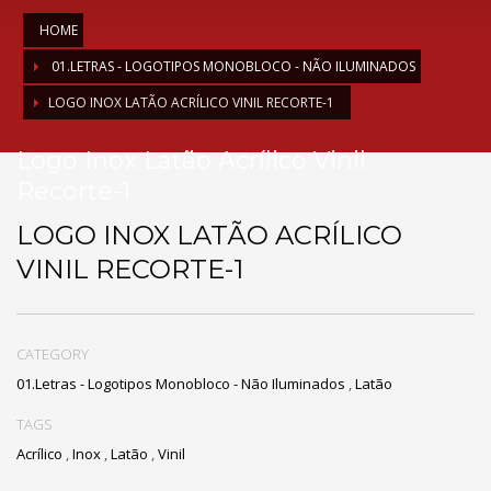
HOME
01.LETRAS - LOGOTIPOS MONOBLOCO - NÃO ILUMINADOS
LOGO INOX LATÃO ACRÍLICO VINIL RECORTE-1
Logo Inox Latão Acrílico Vinil
Recorte-1
LOGO INOX LATÃO ACRÍLICO
VINIL RECORTE-1
CATEGORY
01.Letras - Logotipos Monobloco - Não Iluminados
,
Latão
TAGS
Acrílico
,
Inox
,
Latão
,
Vinil