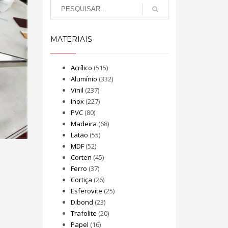
MATERIAIS
Acrílico
(515)
Alumínio
(332)
Vinil
(237)
Inox
(227)
PVC
(80)
Madeira
(68)
Latão
(55)
MDF
(52)
Corten
(45)
Ferro
(37)
Cortiça
(26)
Esferovite
(25)
Dibond
(23)
Trafolite
(20)
Papel
(16)