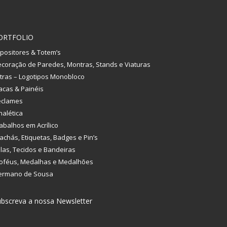
ORTFOLIO
positores & Totem’s
coração de Paredes, Montras, Stands e Viaturas
tras – Logotipos Monobloco
acas & Painéis
eclames
nalética
abalhos em Acrílico
achás, Etiquetas, Badges e Pin’s
las, Tecidos e Bandeiras
oféus, Medalhas e Medalhões
ermano de Sousa
bscreva a nossa Newsletter