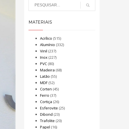
MATERIAIS
Acrílico
(515)
Alumínio
(332)
Vinil
(237)
Inox
(227)
PVC
(80)
Madeira
(68)
Latão
(55)
MDF
(52)
Corten
(45)
Ferro
(37)
Cortiça
(26)
Esferovite
(25)
Dibond
(23)
Trafolite
(20)
Papel
(16)