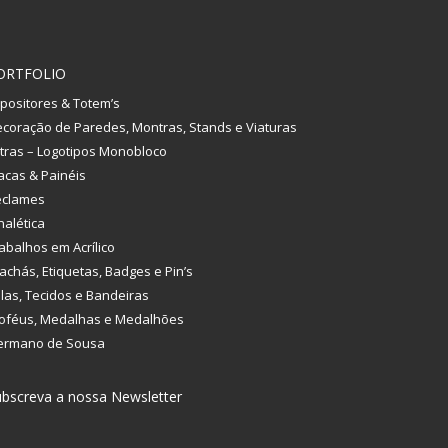
ORTFOLIO
positores & Totem’s
coração de Paredes, Montras, Stands e Viaturas
tras – Logotipos Monobloco
acas & Painéis
eclames
nalética
abalhos em Acrílico
achás, Etiquetas, Badges e Pin’s
las, Tecidos e Bandeiras
oféus, Medalhas e Medalhões
ermano de Sousa
bscreva a nossa Newsletter