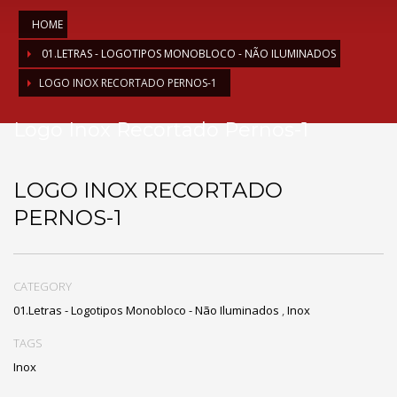
HOME
01.LETRAS - LOGOTIPOS MONOBLOCO - NÃO ILUMINADOS
LOGO INOX RECORTADO PERNOS-1
Logo Inox Recortado Pernos-1
LOGO INOX RECORTADO
PERNOS-1
CATEGORY
01.Letras - Logotipos Monobloco - Não Iluminados
,
Inox
TAGS
Inox