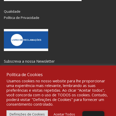
Qualidade
Política de Privacidade
Subscreva a nossa Newsletter
Política de Cookies
Usamos cookies no nosso website para lhe proporcionar
uma experiência mais relevante, lembrando as suas
preferências e visitas repetidas. Ao clicar “Aceitar todos”,
SOCIALIZE
você concorda com o uso de TODOS os cookies. Contudo,
poderá visitar "Definições de Cookies" para fornecer um
consentimento controlado.
© 2021 All rights reserved Gravoplot-Gravação,Impressão e
Sinalética Lda. WebDesign:
Fibra Design
.
Definições de Cookies
Aceitar Todos