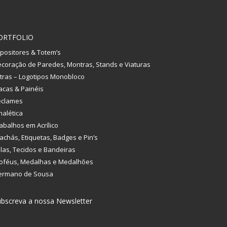
ORTFOLIO
positores & Totem’s
coração de Paredes, Montras, Stands e Viaturas
tras – Logotipos Monobloco
acas & Painéis
eclames
nalética
abalhos em Acrílico
achás, Etiquetas, Badges e Pin’s
las, Tecidos e Bandeiras
oféus, Medalhas e Medalhões
ermano de Sousa
bscreva a nossa Newsletter