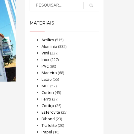
MATERIAIS
Acrílico
(515)
Alumínio
(332)
Vinil
(237)
Inox
(227)
PVC
(80)
Madeira
(68)
Latão
(55)
MDF
(52)
Corten
(45)
Ferro
(37)
Cortiça
(26)
Esferovite
(25)
Dibond
(23)
Trafolite
(20)
Papel
(16)