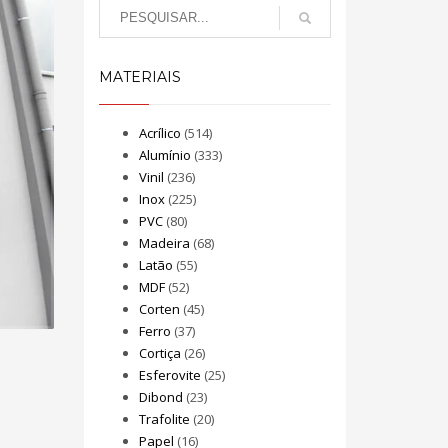
MATERIAIS
Acrílico
(514)
Alumínio
(333)
Vinil
(236)
Inox
(225)
PVC
(80)
Madeira
(68)
Latão
(55)
MDF
(52)
Corten
(45)
Ferro
(37)
Cortiça
(26)
Esferovite
(25)
Dibond
(23)
Trafolite
(20)
Papel
(16)