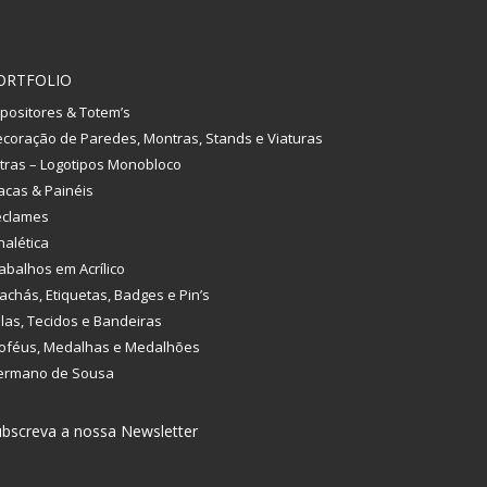
ORTFOLIO
positores & Totem’s
coração de Paredes, Montras, Stands e Viaturas
tras – Logotipos Monobloco
acas & Painéis
eclames
nalética
abalhos em Acrílico
achás, Etiquetas, Badges e Pin’s
las, Tecidos e Bandeiras
oféus, Medalhas e Medalhões
ermano de Sousa
bscreva a nossa Newsletter