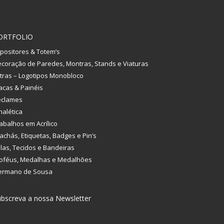
ORTFOLIO
positores & Totem’s
coração de Paredes, Montras, Stands e Viaturas
tras – Logotipos Monobloco
acas & Painéis
eclames
nalética
abalhos em Acrílico
achás, Etiquetas, Badges e Pin’s
las, Tecidos e Bandeiras
oféus, Medalhas e Medalhões
ermano de Sousa
bscreva a nossa Newsletter