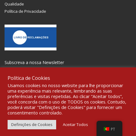
Qualidade
Política de Privacidade
Subscreva a nossa Newsletter
Política de Cookies
Usamos cookies no nosso website para lhe proporcionar
uma experiência mais relevante, lembrando as suas
preferências e visitas repetidas. Ao clicar “Aceitar todos”,
SOCIALIZE
você concorda com o uso de TODOS os cookies. Contudo,
poderá visitar "Definições de Cookies" para fornecer um
consentimento controlado.
© 2021 All rights reserved Gravoplot-Gravação,Impressão e
Sinalética Lda. WebDesign:
Fibra Design
.
Definições de Cookies
Aceitar Todos
PT