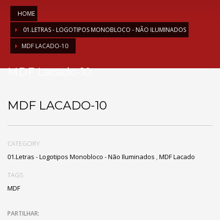
HOME
01.LETRAS - LOGOTIPOS MONOBLOCO - NÃO ILUMINADOS
MDF LACADO-10
MDF Lacado-10
MDF LACADO-10
CATEGORY
01.Letras - Logotipos Monobloco - Não Iluminados
,
MDF Lacado
TAGS
MDF