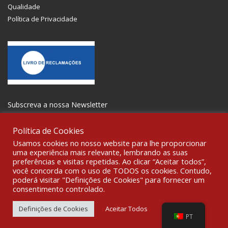
Qualidade
Política de Privacidade
Subscreva a nossa Newsletter
Política de Cookies
Usamos cookies no nosso website para lhe proporcionar
uma experiência mais relevante, lembrando as suas
preferências e visitas repetidas. Ao clicar “Aceitar todos”,
SOCIALIZE
você concorda com o uso de TODOS os cookies. Contudo,
poderá visitar "Definições de Cookies" para fornecer um
consentimento controlado.
© 2021 All rights reserved Gravoplot-Gravação,Impressão e
Sinalética Lda. WebDesign:
Fibra Design
.
Definições de Cookies
Aceitar Todos
PT