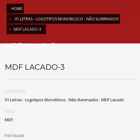
HOME
01.LETRAS - LOGOTIPOS MONOBLOCO - NÃO ILUMINADOS
MDF LACADO-3
MDF Lacado-3
MDF LACADO-3
CATEGORY
01.Letras - Logotipos Monobloco - Não Iluminados
,
MDF Lacado
TAGS
MDF