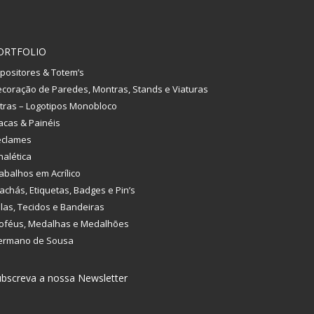
ORTFOLIO
positores & Totem’s
coração de Paredes, Montras, Stands e Viaturas
tras – Logotipos Monobloco
acas & Painéis
eclames
nalética
abalhos em Acrílico
achás, Etiquetas, Badges e Pin’s
las, Tecidos e Bandeiras
oféus, Medalhas e Medalhões
ermano de Sousa
bscreva a nossa Newsletter