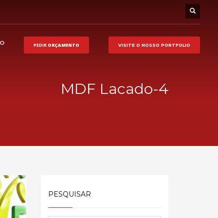
HO
PEDIR
ORÇAMENTO
VISITE O NOSSO
PORTFOLIO
MDF Lacado-4
PESQUISAR