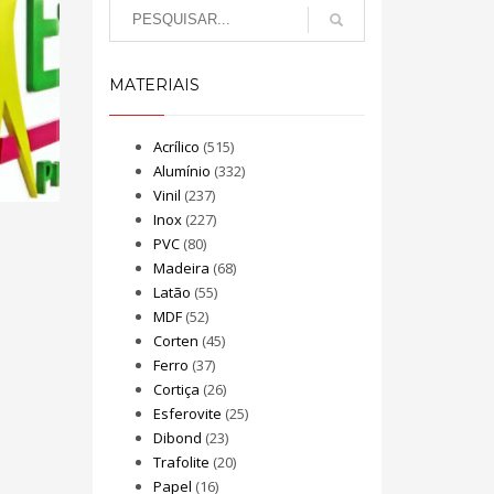
MATERIAIS
Acrílico
(515)
Alumínio
(332)
Vinil
(237)
Inox
(227)
PVC
(80)
Madeira
(68)
Latão
(55)
MDF
(52)
Corten
(45)
Ferro
(37)
Cortiça
(26)
Esferovite
(25)
Dibond
(23)
Trafolite
(20)
Papel
(16)