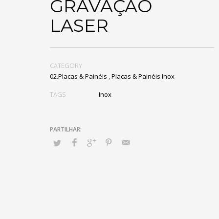
GRAVAÇÃO
LASER
CATEGORY
02.Placas & Painéis
,
Placas & Painéis Inox
TAGS
Inox