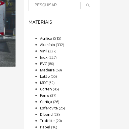
MATERIAIS
Acrílico
(515)
Alumínio
(332)
Vinil
(237)
Inox
(227)
PVC
(80)
Madeira
(68)
Latão
(55)
MDF
(52)
Corten
(45)
Ferro
(37)
Cortiça
(26)
Esferovite
(25)
Dibond
(23)
Trafolite
(20)
Papel
(16)