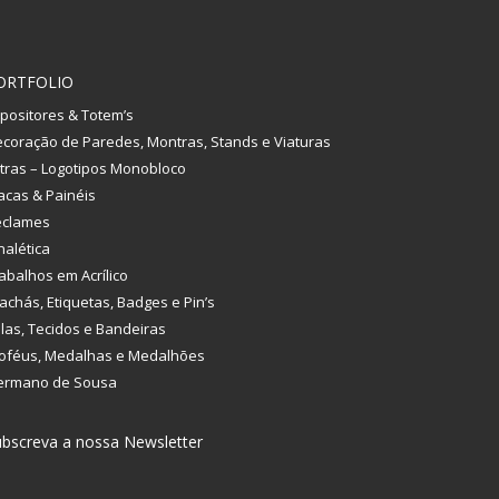
ORTFOLIO
positores & Totem’s
coração de Paredes, Montras, Stands e Viaturas
tras – Logotipos Monobloco
acas & Painéis
eclames
nalética
abalhos em Acrílico
achás, Etiquetas, Badges e Pin’s
las, Tecidos e Bandeiras
oféus, Medalhas e Medalhões
ermano de Sousa
bscreva a nossa Newsletter