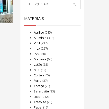
MATERIAIS
Acrílico
(515)
Alumínio
(332)
Vinil
(237)
Inox
(227)
PVC
(80)
Madeira
(68)
Latão
(55)
MDF
(52)
Corten
(45)
Ferro
(37)
Cortiça
(26)
Esferovite
(25)
Dibond
(23)
Trafolite
(20)
Papel
(16)