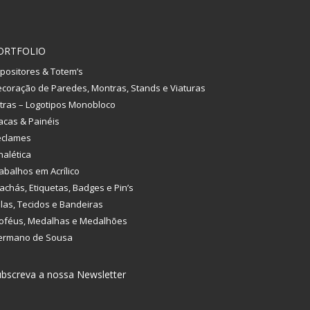
ORTFOLIO
positores & Totem’s
coração de Paredes, Montras, Stands e Viaturas
tras – Logotipos Monobloco
acas & Painéis
eclames
nalética
abalhos em Acrílico
achás, Etiquetas, Badges e Pin’s
las, Tecidos e Bandeiras
oféus, Medalhas e Medalhões
ermano de Sousa
bscreva a nossa Newsletter