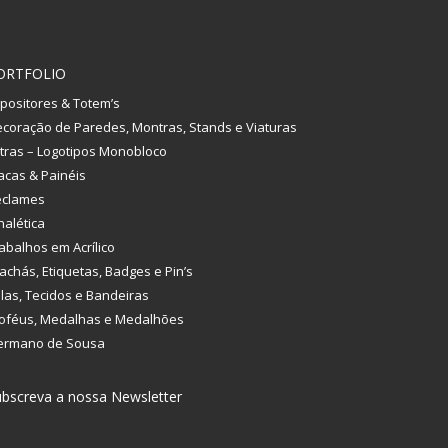
ORTFOLIO
positores & Totem’s
coração de Paredes, Montras, Stands e Viaturas
tras – Logotipos Monobloco
acas & Painéis
eclames
nalética
abalhos em Acrílico
achás, Etiquetas, Badges e Pin’s
las, Tecidos e Bandeiras
oféus, Medalhas e Medalhões
ermano de Sousa
bscreva a nossa Newsletter