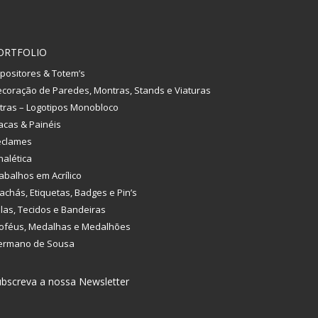
ORTFOLIO
positores & Totem’s
coração de Paredes, Montras, Stands e Viaturas
tras – Logotipos Monobloco
acas & Painéis
eclames
nalética
abalhos em Acrílico
achás, Etiquetas, Badges e Pin’s
las, Tecidos e Bandeiras
oféus, Medalhas e Medalhões
ermano de Sousa
bscreva a nossa Newsletter