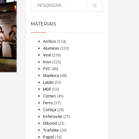
MATERIAIS
Acrílico
(514)
Alumínio
(333)
Vinil
(236)
Inox
(225)
PVC
(80)
Madeira
(68)
Latão
(55)
MDF
(52)
Corten
(45)
Ferro
(37)
Cortiça
(26)
Esferovite
(25)
Dibond
(23)
Trafolite
(20)
Papel
(16)