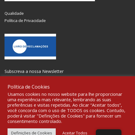
Qualidade
Política de Privacidade
Subscreva a nossa Newsletter
Política de Cookies
Usamos cookies no nosso website para lhe proporcionar
uma experiência mais relevante, lembrando as suas
preferências e visitas repetidas. Ao clicar “Aceitar todos”,
SOCIALIZE
você concorda com o uso de TODOS os cookies. Contudo,
poderá visitar "Definições de Cookies" para fornecer um
consentimento controlado.
© 2021 All rights reserved Gravoplot-Gravação,Impressão e
Sinalética Lda. WebDesign:
Fibra Design
.
Definições de Cookies
Aceitar Todos