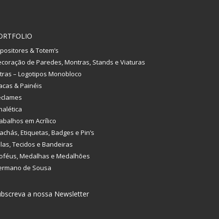
ORTFOLIO
positores & Totem’s
coração de Paredes, Montras, Stands e Viaturas
tras – Logotipos Monobloco
acas & Painéis
eclames
nalética
abalhos em Acrílico
achás, Etiquetas, Badges e Pin’s
las, Tecidos e Bandeiras
oféus, Medalhas e Medalhões
ermano de Sousa
bscreva a nossa Newsletter