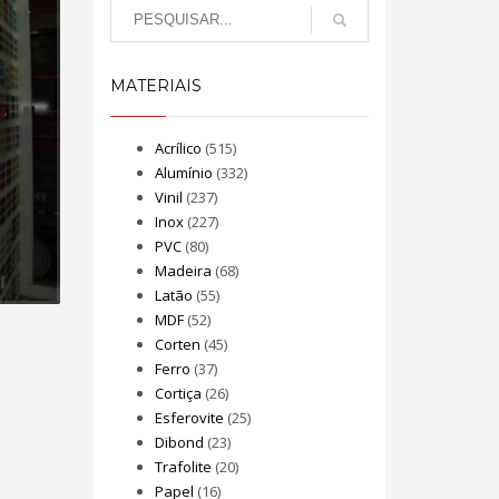
MATERIAIS
Acrílico
(515)
Alumínio
(332)
Vinil
(237)
Inox
(227)
PVC
(80)
Madeira
(68)
Latão
(55)
MDF
(52)
Corten
(45)
Ferro
(37)
Cortiça
(26)
Esferovite
(25)
Dibond
(23)
Trafolite
(20)
Papel
(16)