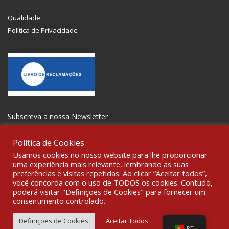
Qualidade
Política de Privacidade
Subscreva a nossa Newsletter
Política de Cookies
Usamos cookies no nosso website para lhe proporcionar
uma experiência mais relevante, lembrando as suas
preferências e visitas repetidas. Ao clicar “Aceitar todos”,
SOCIALIZE
você concorda com o uso de TODOS os cookies. Contudo,
poderá visitar "Definições de Cookies" para fornecer um
consentimento controlado.
© 2021 All rights reserved Gravoplot-Gravação,Impressão e
Sinalética Lda. WebDesign:
Fibra Design
.
Definições de Cookies
Aceitar Todos
PT