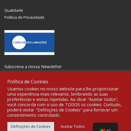
Qualidade
Política de Privacidade
Subscreva a nossa Newsletter
Política de Cookies
Usamos cookies no nosso website para lhe proporcionar
uma experiência mais relevante, lembrando as suas
preferências e visitas repetidas. Ao clicar “Aceitar todos”,
SOCIALIZE
você concorda com o uso de TODOS os cookies. Contudo,
poderá visitar "Definições de Cookies" para fornecer um
consentimento controlado.
© 2021 All rights reserved Gravoplot-Gravação,Impressão e
Sinalética Lda. WebDesign:
Fibra Design
.
Definições de Cookies
Aceitar Todos
PT