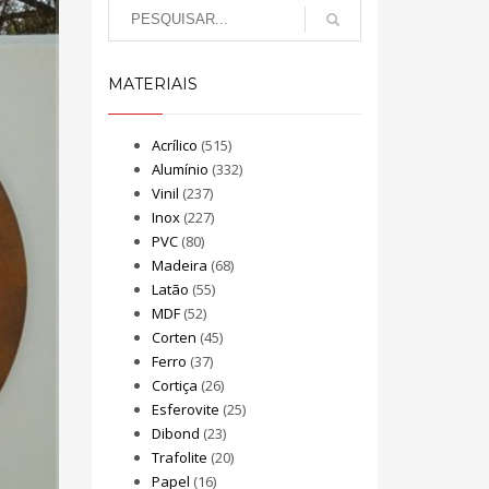
MATERIAIS
Acrílico
(515)
Alumínio
(332)
Vinil
(237)
Inox
(227)
PVC
(80)
Madeira
(68)
Latão
(55)
MDF
(52)
Corten
(45)
Ferro
(37)
Cortiça
(26)
Esferovite
(25)
Dibond
(23)
Trafolite
(20)
Papel
(16)