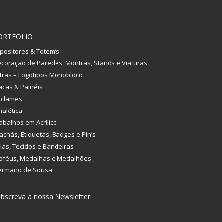
ORTFOLIO
positores & Totem’s
coração de Paredes, Montras, Stands e Viaturas
tras – Logotipos Monobloco
acas & Painéis
eclames
nalética
abalhos em Acrílico
achás, Etiquetas, Badges e Pin’s
las, Tecidos e Bandeiras
oféus, Medalhas e Medalhões
ermano de Sousa
bscreva a nossa Newsletter