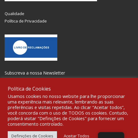
Qualidade
Política de Privacidade
Subscreva a nossa Newsletter
Política de Cookies
Usamos cookies no nosso website para lhe proporcionar
uma experiência mais relevante, lembrando as suas
preferências e visitas repetidas. Ao clicar “Aceitar todos”,
SOCIALIZE
você concorda com o uso de TODOS os cookies. Contudo,
poderá visitar "Definições de Cookies" para fornecer um
consentimento controlado.
© 2021 All rights reserved Gravoplot-Gravação,Impressão e
Sinalética Lda. WebDesign:
Fibra Design
.
Definições de Cookies
Aceitar Todos