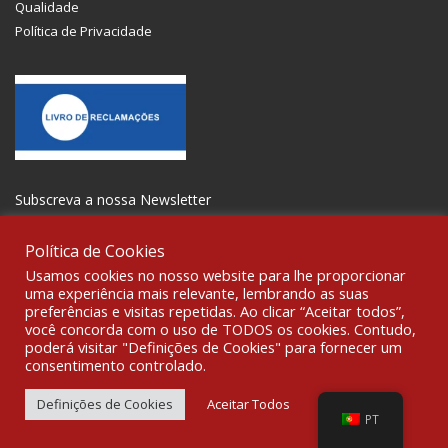
Qualidade
Política de Privacidade
Subscreva a nossa Newsletter
Política de Cookies
Usamos cookies no nosso website para lhe proporcionar
uma experiência mais relevante, lembrando as suas
preferências e visitas repetidas. Ao clicar “Aceitar todos”,
SOCIALIZE
você concorda com o uso de TODOS os cookies. Contudo,
poderá visitar "Definições de Cookies" para fornecer um
consentimento controlado.
© 2021 All rights reserved Gravoplot-Gravação,Impressão e
Sinalética Lda. WebDesign:
Fibra Design
.
Definições de Cookies
Aceitar Todos
PT