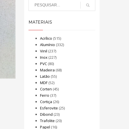
MATERIAIS
Acrílico
(515)
Alumínio
(332)
Vinil
(237)
Inox
(227)
PVC
(80)
Madeira
(68)
Latão
(55)
MDF
(52)
Corten
(45)
Ferro
(37)
Cortiça
(26)
Esferovite
(25)
Dibond
(23)
Trafolite
(20)
Papel
(16)