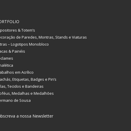
ORTFOLIO
positores & Totem’s
coração de Paredes, Montras, Stands e Viaturas
tras – Logotipos Monobloco
acas & Painéis
eclames
nalética
abalhos em Acrílico
achás, Etiquetas, Badges e Pin’s
las, Tecidos e Bandeiras
oféus, Medalhas e Medalhões
ermano de Sousa
bscreva a nossa Newsletter