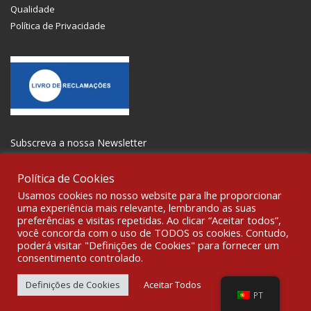
Qualidade
Política de Privacidade
Subscreva a nossa Newsletter
Política de Cookies
Usamos cookies no nosso website para lhe proporcionar
uma experiência mais relevante, lembrando as suas
preferências e visitas repetidas. Ao clicar “Aceitar todos”,
SOCIALIZE
você concorda com o uso de TODOS os cookies. Contudo,
poderá visitar "Definições de Cookies" para fornecer um
consentimento controlado.
© 2021 All rights reserved Gravoplot-Gravação,Impressão e
Sinalética Lda. WebDesign:
Fibra Design
.
Definições de Cookies
Aceitar Todos
PT