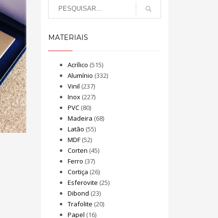
MATERIAIS
Acrílico
(515)
Alumínio
(332)
Vinil
(237)
Inox
(227)
PVC
(80)
Madeira
(68)
Latão
(55)
MDF
(52)
Corten
(45)
Ferro
(37)
Cortiça
(26)
Esferovite
(25)
Dibond
(23)
Trafolite
(20)
Papel
(16)