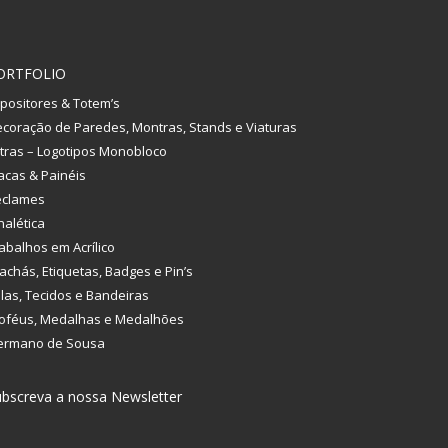
ORTFOLIO
positores & Totem’s
coração de Paredes, Montras, Stands e Viaturas
tras – Logotipos Monobloco
acas & Painéis
eclames
nalética
abalhos em Acrílico
achás, Etiquetas, Badges e Pin’s
las, Tecidos e Bandeiras
oféus, Medalhas e Medalhões
ermano de Sousa
bscreva a nossa Newsletter