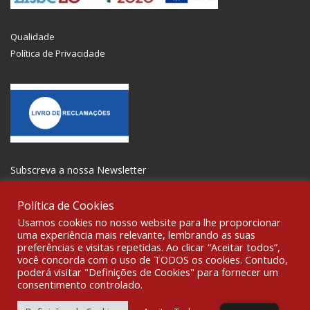
Qualidade
Política de Privacidade
Subscreva a nossa Newsletter
Política de Cookies
Usamos cookies no nosso website para lhe proporcionar
uma experiência mais relevante, lembrando as suas
preferências e visitas repetidas. Ao clicar “Aceitar todos”,
SOCIALIZE
você concorda com o uso de TODOS os cookies. Contudo,
poderá visitar "Definições de Cookies" para fornecer um
consentimento controlado.
© 2021 All rights reserved Gravoplot-Gravação,Impressão e
Sinalética Lda. WebDesign:
Fibra Design
.