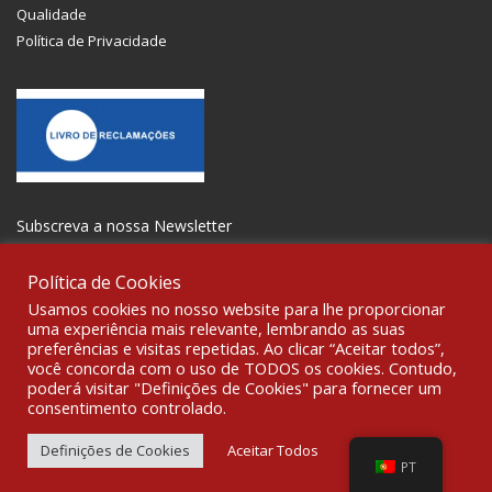
Qualidade
Política de Privacidade
Subscreva a nossa Newsletter
Política de Cookies
Usamos cookies no nosso website para lhe proporcionar
uma experiência mais relevante, lembrando as suas
preferências e visitas repetidas. Ao clicar “Aceitar todos”,
SOCIALIZE
você concorda com o uso de TODOS os cookies. Contudo,
poderá visitar "Definições de Cookies" para fornecer um
consentimento controlado.
© 2021 All rights reserved Gravoplot-Gravação,Impressão e
Sinalética Lda. WebDesign:
Fibra Design
.
Definições de Cookies
Aceitar Todos
PT