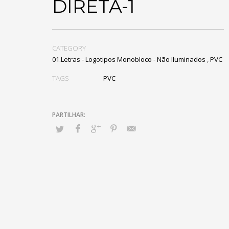
DIRETA-1
CATEGORY
01.Letras - Logotipos Monobloco - Não Iluminados
,
PVC
TAGS
PVC