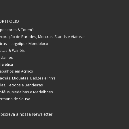
ORTFOLIO
positores & Totem’s
coração de Paredes, Montras, Stands e Viaturas
tras – Logotipos Monobloco
acas & Painéis
eclames
nalética
abalhos em Acrílico
achás, Etiquetas, Badges e Pin’s
las, Tecidos e Bandeiras
oféus, Medalhas e Medalhões
ermano de Sousa
bscreva a nossa Newsletter