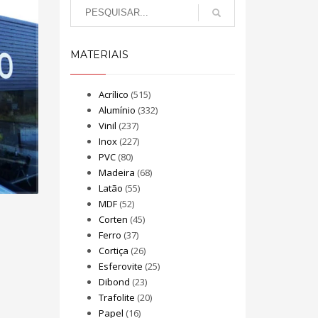
MATERIAIS
Acrílico
(515)
Alumínio
(332)
Vinil
(237)
Inox
(227)
PVC
(80)
Madeira
(68)
Latão
(55)
MDF
(52)
Corten
(45)
Ferro
(37)
Cortiça
(26)
Esferovite
(25)
Dibond
(23)
Trafolite
(20)
Papel
(16)