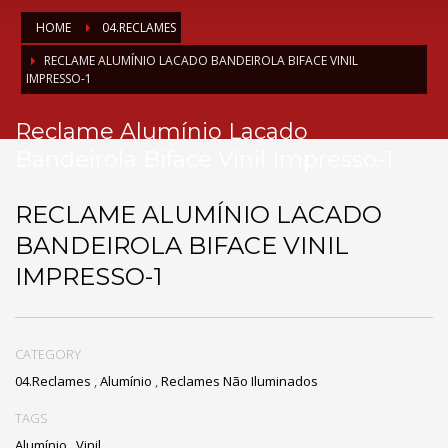
HOME
04.RECLAMES
RECLAME ALUMÍNIO LACADO BANDEIROLA BIFACE VINIL
IMPRESSO-1
Reclame Alumínio Lacado
Bandeirola Biface Vinil Impresso-1
RECLAME ALUMÍNIO LACADO
BANDEIROLA BIFACE VINIL
IMPRESSO-1
CATEGORY
04.Reclames
,
Alumínio
,
Reclames Não Iluminados
TAGS
Alumínio
,
Vinil