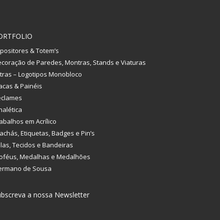
ORTFOLIO
positores & Totem’s
coração de Paredes, Montras, Stands e Viaturas
tras – Logotipos Monobloco
acas & Painéis
eclames
nalética
abalhos em Acrílico
achás, Etiquetas, Badges e Pin’s
las, Tecidos e Bandeiras
oféus, Medalhas e Medalhões
ermano de Sousa
bscreva a nossa Newsletter