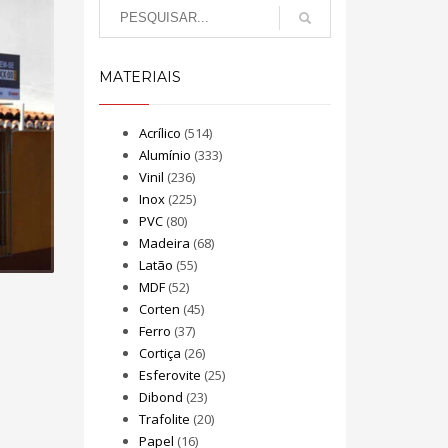
MATERIAIS
Acrílico
(514)
Alumínio
(333)
Vinil
(236)
Inox
(225)
PVC
(80)
Madeira
(68)
Latão
(55)
MDF
(52)
Corten
(45)
Ferro
(37)
Cortiça
(26)
Esferovite
(25)
Dibond
(23)
Trafolite
(20)
Papel
(16)