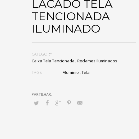
LACADO TELA
TENCIONADA
ILUMINADO
CATEGORY
Caixa Tela Tencionada
,
Reclames Iluminados
TAGS
Alumínio
,
Tela