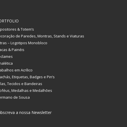
ORTFOLIO
positores & Totem’s
coração de Paredes, Montras, Stands e Viaturas
tras – Logotipos Monobloco
acas & Painéis
eclames
nalética
abalhos em Acrílico
achás, Etiquetas, Badges e Pin’s
las, Tecidos e Bandeiras
oféus, Medalhas e Medalhões
ermano de Sousa
bscreva a nossa Newsletter