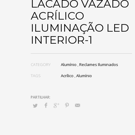
LACADO VAZADO
ACRÍLICO
ILUMINAÇÃO LED
INTERIOR-1
CATEGORY
Alumínio
,
Reclames Iluminados
TAGS
Acrílico
,
Alumínio