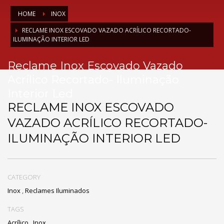
HOME
INOX
RECLAME INOX ESCOVADO VAZADO ACRÍLICO RECORTADO-
ILUMINAÇÃO INTERIOR LED
Reclame Inox Escovado Vazado
Acrílico Recortado- Iluminação
Interior Led
RECLAME INOX ESCOVADO
VAZADO ACRÍLICO RECORTADO-
ILUMINAÇÃO INTERIOR LED
CATEGORY
Inox
,
Reclames Iluminados
TAGS
Acrílico
,
Inox