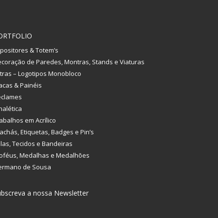
ORTFOLIO
positores & Totem’s
coração de Paredes, Montras, Stands e Viaturas
tras – Logotipos Monobloco
acas & Painéis
eclames
nalética
abalhos em Acrílico
achás, Etiquetas, Badges e Pin’s
las, Tecidos e Bandeiras
oféus, Medalhas e Medalhões
ermano de Sousa
bscreva a nossa Newsletter