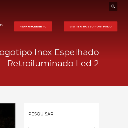
HO
PEDIR
ORÇAMENTO
VISITE O NOSSO
PORTFOLIO
ogotipo Inox Espelhado
Retroiluminado Led 2
PESQUISAR