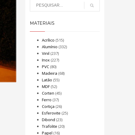
MATERIAIS
Acrílico
(515)
Alumínio
(332)
Vinil
(237)
Inox
(227)
PVC
(80)
Madeira
(68)
Latão
(55)
MDF
(52)
Corten
(45)
Ferro
(37)
Cortiça
(26)
Esferovite
(25)
Dibond
(23)
Trafolite
(20)
Papel
(16)