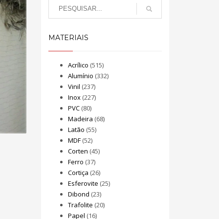
MATERIAIS
Acrílico
(515)
Alumínio
(332)
Vinil
(237)
Inox
(227)
PVC
(80)
Madeira
(68)
Latão
(55)
MDF
(52)
Corten
(45)
Ferro
(37)
Cortiça
(26)
Esferovite
(25)
Dibond
(23)
Trafolite
(20)
Papel
(16)