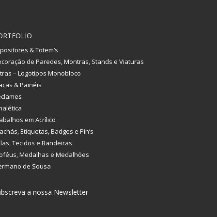
ORTFOLIO
positores & Totem’s
coração de Paredes, Montras, Stands e Viaturas
tras – Logotipos Monobloco
acas & Painéis
eclames
nalética
abalhos em Acrílico
achás, Etiquetas, Badges e Pin’s
las, Tecidos e Bandeiras
oféus, Medalhas e Medalhões
ermano de Sousa
bscreva a nossa Newsletter