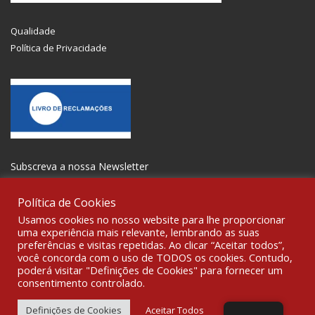
Qualidade
Política de Privacidade
Subscreva a nossa Newsletter
Política de Cookies
Usamos cookies no nosso website para lhe proporcionar
uma experiência mais relevante, lembrando as suas
preferências e visitas repetidas. Ao clicar “Aceitar todos”,
SOCIALIZE
você concorda com o uso de TODOS os cookies. Contudo,
poderá visitar "Definições de Cookies" para fornecer um
consentimento controlado.
© 2021 All rights reserved Gravoplot-Gravação,Impressão e
Sinalética Lda. WebDesign:
Fibra Design
.
Definições de Cookies
Aceitar Todos