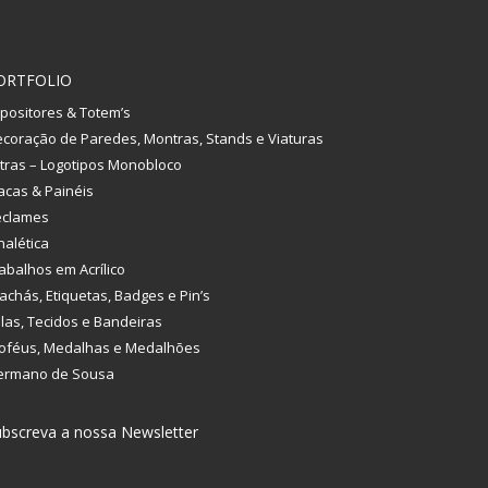
ORTFOLIO
positores & Totem’s
coração de Paredes, Montras, Stands e Viaturas
tras – Logotipos Monobloco
acas & Painéis
eclames
nalética
abalhos em Acrílico
achás, Etiquetas, Badges e Pin’s
las, Tecidos e Bandeiras
oféus, Medalhas e Medalhões
ermano de Sousa
bscreva a nossa Newsletter