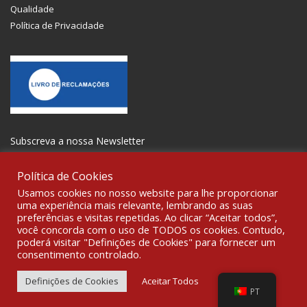
Qualidade
Política de Privacidade
Subscreva a nossa Newsletter
Política de Cookies
Usamos cookies no nosso website para lhe proporcionar
uma experiência mais relevante, lembrando as suas
preferências e visitas repetidas. Ao clicar “Aceitar todos”,
SOCIALIZE
você concorda com o uso de TODOS os cookies. Contudo,
poderá visitar "Definições de Cookies" para fornecer um
consentimento controlado.
© 2021 All rights reserved Gravoplot-Gravação,Impressão e
Sinalética Lda. WebDesign:
Fibra Design
.
Definições de Cookies
Aceitar Todos
PT