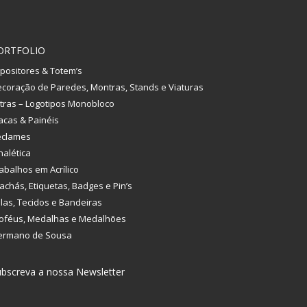
ORTFOLIO
positores & Totem’s
coração de Paredes, Montras, Stands e Viaturas
tras – Logotipos Monobloco
acas & Painéis
eclames
nalética
abalhos em Acrílico
achás, Etiquetas, Badges e Pin’s
las, Tecidos e Bandeiras
oféus, Medalhas e Medalhões
ermano de Sousa
bscreva a nossa Newsletter