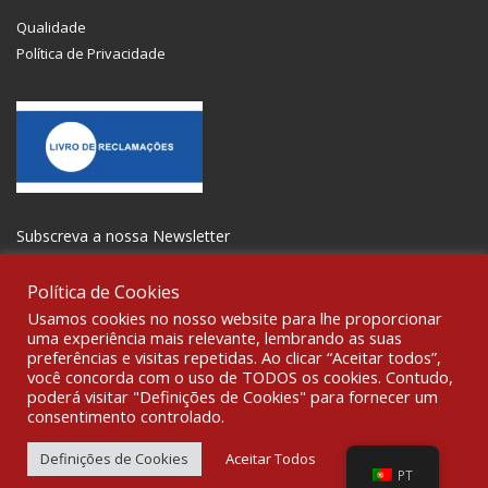
Qualidade
Política de Privacidade
Subscreva a nossa Newsletter
Política de Cookies
Usamos cookies no nosso website para lhe proporcionar
uma experiência mais relevante, lembrando as suas
preferências e visitas repetidas. Ao clicar “Aceitar todos”,
SOCIALIZE
você concorda com o uso de TODOS os cookies. Contudo,
poderá visitar "Definições de Cookies" para fornecer um
consentimento controlado.
© 2021 All rights reserved Gravoplot-Gravação,Impressão e
Sinalética Lda. WebDesign:
Fibra Design
.
Definições de Cookies
Aceitar Todos
PT