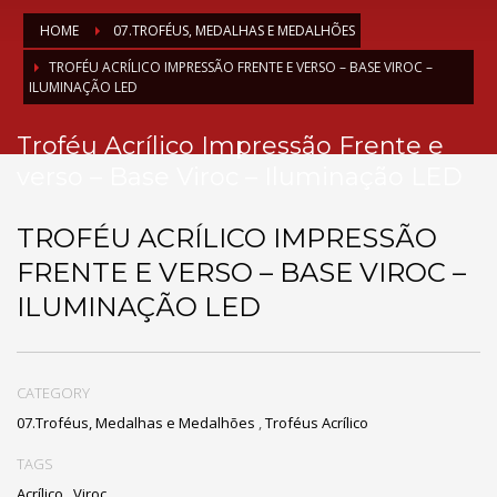
HOME
07.TROFÉUS, MEDALHAS E MEDALHÕES
TROFÉU ACRÍLICO IMPRESSÃO FRENTE E VERSO – BASE VIROC –
ILUMINAÇÃO LED
Troféu Acrílico Impressão Frente e
verso – Base Viroc – Iluminação LED
TROFÉU ACRÍLICO IMPRESSÃO
FRENTE E VERSO – BASE VIROC –
ILUMINAÇÃO LED
CATEGORY
07.Troféus, Medalhas e Medalhões
,
Troféus Acrílico
TAGS
Acrílico
,
Viroc