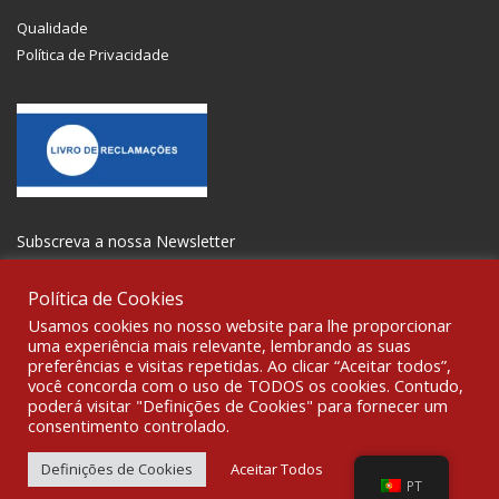
Qualidade
Política de Privacidade
Subscreva a nossa Newsletter
Política de Cookies
Usamos cookies no nosso website para lhe proporcionar
uma experiência mais relevante, lembrando as suas
preferências e visitas repetidas. Ao clicar “Aceitar todos”,
SOCIALIZE
você concorda com o uso de TODOS os cookies. Contudo,
poderá visitar "Definições de Cookies" para fornecer um
consentimento controlado.
© 2021 All rights reserved Gravoplot-Gravação,Impressão e
Sinalética Lda. WebDesign:
Fibra Design
.
Definições de Cookies
Aceitar Todos
PT