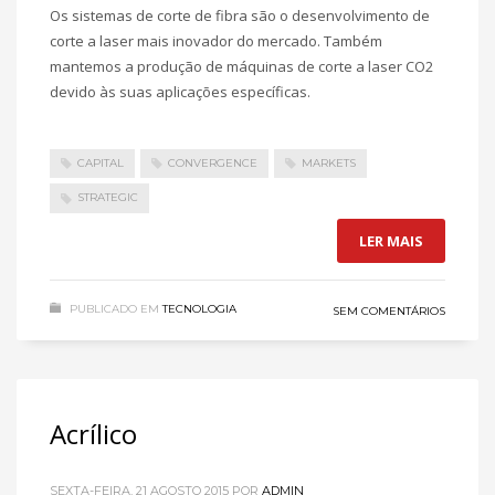
Os sistemas de corte de fibra são o desenvolvimento de
corte a laser mais inovador do mercado. Também
mantemos a produção de máquinas de corte a laser CO2
devido às suas aplicações específicas.
CAPITAL
CONVERGENCE
MARKETS
STRATEGIC
LER MAIS
PUBLICADO EM
TECNOLOGIA
SEM COMENTÁRIOS
Acrílico
SEXTA-FEIRA, 21 AGOSTO 2015
POR
ADMIN