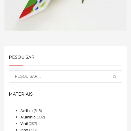
PESQUISAR
MATERIAIS
Acrílico
(515)
Alumínio
(332)
Vinil
(237)
Inox
(227)