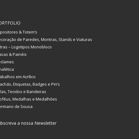
ORTFOLIO
positores & Totem’s
coração de Paredes, Montras, Stands e Viaturas
tras – Logotipos Monobloco
acas & Painéis
eclames
nalética
abalhos em Acrílico
achás, Etiquetas, Badges e Pin’s
las, Tecidos e Bandeiras
oféus, Medalhas e Medalhões
ermano de Sousa
bscreva a nossa Newsletter